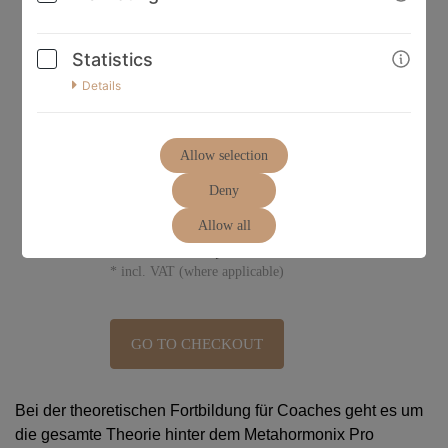
Statistics
Details
Allow selection
Deny
450,00€
Allow all
* incl. VAT (where applicable)
GO TO CHECKOUT
Bei der theoretischen Fortbildung für Coaches geht es um
die gesamte Theorie hinter dem Metahormonix Pro