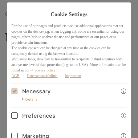
Cookie Settings
BACK
For the use of our pages and products, we use additional applications that set
cookies on the device (e.g. when logging in). Some are essential for using our
Metahormonix Coach
pages, others help to analyze the use and performance of our pages or to
provide certain functions.
The cookie consent can be changed at any time or the cookies can be
completely deleted using the browser function.
With some tools, data may be transmitted to recipients in third countries with
an insecure level of data protection (e.g. to the USA). More information can be
found in our ->
privacy policy
AGB
Datenschutzrichtlinie
Impressum
Necessary
Details
Preferences
Marketing