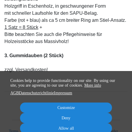
Holzgriff in Eschenholz, in geschwungener Form
mit schneller Laufsohle für den SAPU-Belag.
Farbe (rot + blau) als ca 5 cm breiter Ring am Stiel-Ansatz.
1 Satz = 8 Stück
+
Bitte beachten Sie auch die Pflegehinweise für
Holzeisstöcke aus Massivholz!
3. Gummidauben (2 Stück)
zzgl. Versandkosten!
Cookies help to provide functionality on our site. By using our
site, you are agreeing to our use of cookies.
More info
AGB
Datenschutzrichtlinie
Impressum
Customize
Deny
Allow all
Terms
Privacy
Imprint
Cancel subscription
Cancel order