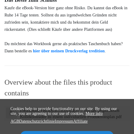
Das Beste zum Schluss
Kaufe die eBook-Version hier ganz ohne Risiko. Du kannst das eBook in
Ruhe 14 Tage testen. Solltest du aus irgendwelchen Gründen nicht
zufrieden sein, kontaktiere mich und du bekommst dein Geld
rückerstattet. (Dies schließt Käufe über andere Plattformen aus)
Du möchtest das Workbook gerne als praktisches Taschenbuch haben?
Dann bestelle es
hier über meinen Druckverlag tredition
.
Overview about the files this product
contains
Cookies help to provide functionality on our site. By using our
eWorkbook PRODUKTIONSREIF - Von der gesponnenen
site, you are agreeing to our use of cookies.
More info
Kollektionsidee zu einem individuellen Produktionsplan.pdf
AGB
Datenschutzrichtlinie
Impressum
Affiliate