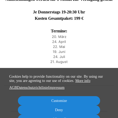
Je Donnerstags 19-20:30 Uhr
Kosten Gesamtpaket: 199 €
Termine:
20. März
24. April
22. Mai
19. Juni
24. Juli
21. August
Cookies help to provide functionality on our site. By using our
site, you are agreeing to our use of cookies.
More info
AGB
Datenschutzrichtlinie
Impressum
Customize
Deny