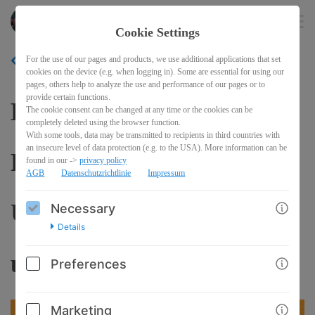
Pferderecht
EN
Cookie Settings
For the use of our pages and products, we use additional applications that set
BACK
cookies on the device (e.g. when logging in). Some are essential for using our
pages, others help to analyze the use and performance of our pages or to
provide certain functions.
Kaufvertrag zwischen
The cookie consent can be changed at any time or the cookies can be
completely deleted using the browser function.
With some tools, data may be transmitted to recipients in third countries with
an insecure level of data protection (e.g. to the USA). More information can be
Privatleuten oder
found in our ->
privacy policy
AGB
Datenschutzrichtlinie
Impressum
Unternehmern
Necessary
Details
untereinander
Preferences
Marketing