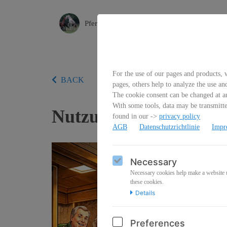
Pferderecht
For the use of our pages and products, w
BACK
pages, others help to analyze the use an
The cookie consent can be changed at an
With some tools, data may be transmitted
Nutzungsüberlassungs
found in our ->
privacy policy
AGB
Datenschutzrichtlinie
Impr
Necessary
Necessary cookies help make a website us
these cookies.
Details
Preferences