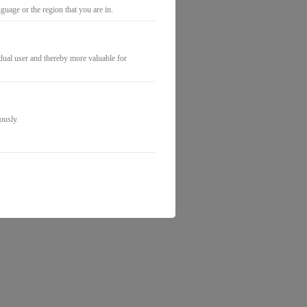
uage or the region that you are in.
idual user and thereby more valuable for
ously.