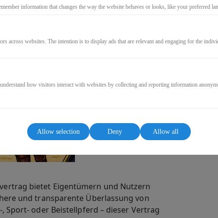
49,99€
emember information that changes the way the website behaves or looks, like your preferred lang
* incl. VAT (where applicable)
ors across websites. The intention is to display ads that are relevant and engaging for the indiv
GO TO CHECKOUT
 understand how visitors interact with websites by collecting and reporting information anonym
Allow selection
Deny
Allow all
vertrag bietet Eigentümern und Nutzern
ichere und transparente Überlassung von
, Sport- oder Beistellpferd – dieser Vertrag