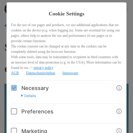
Pferderecht
EN
Cookie Settings
For the use of our pages and products, we use additional applications that set
BACK
cookies on the device (e.g. when logging in). Some are essential for using our
pages, others help to analyze the use and performance of our pages or to
provide certain functions.
Schutzvertrag auf Basis
The cookie consent can be changed at any time or the cookies can be
completely deleted using the browser function.
With some tools, data may be transmitted to recipients in third countries with
an insecure level of data protection (e.g. to the USA). More information can be
eines Kaufs
found in our ->
privacy policy
AGB
Datenschutzrichtlinie
Impressum
Necessary
Details
Preferences
Marketing