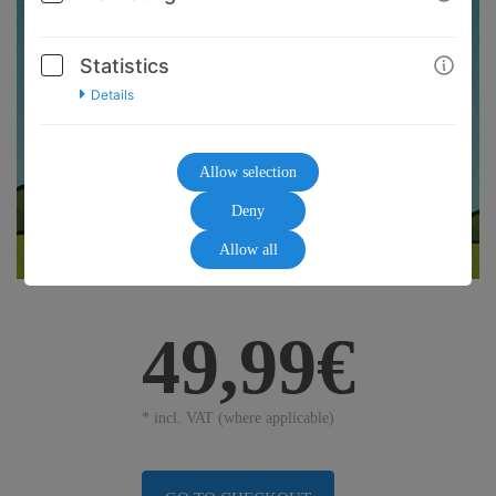
Statistics
Details
Allow selection
Deny
Allow all
49,99€
* incl. VAT (where applicable)