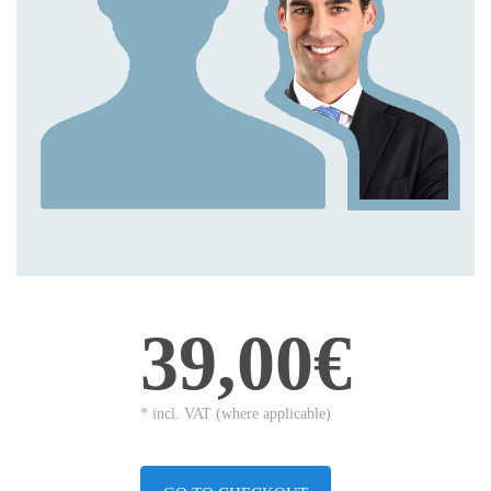
39,00€
* incl. VAT (where applicable)