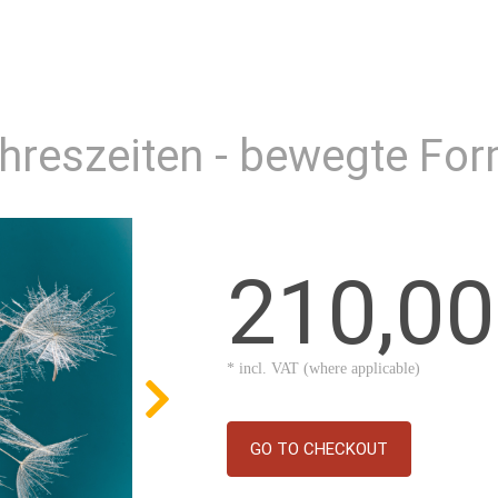
ahreszeiten - bewegte Fo
210,0
* incl. VAT (where applicable)
GO TO CHECKOUT