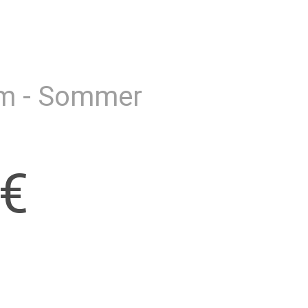
rm - Sommer
0€