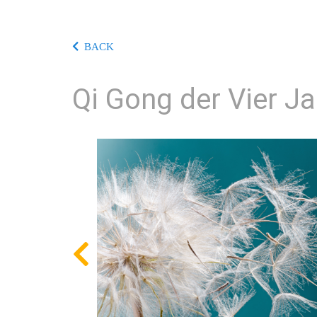
BACK
Qi Gong der Vier J