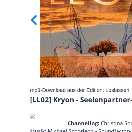
mp3-Download aus der Edition: Loslassen
[LL02] Kryon - Seelenpartne
Channeling:
Christina So
Musik: Michael Schorlepp - Soundfactory