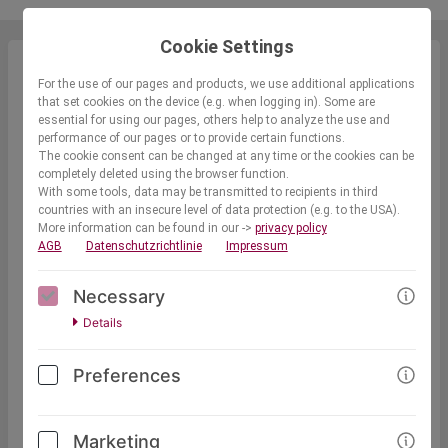
Cookie Settings
For the use of our pages and products, we use additional applications
MINA - der CLEVER SICHTBAR Mini-Produkt-
that set cookies on the device (e.g. when logging in). Some are
Kompass
essential for using our pages, others help to analyze the use and
performance of our pages or to provide certain functions.
The cookie consent can be changed at any time or the cookies can be
27,00€
(net)
completely deleted using the browser function.
With some tools, data may be transmitted to recipients in third
countries with an insecure level of data protection (e.g. to the USA).
More information can be found in our ->
privacy policy
AGB
Datenschutzrichtlinie
Impressum
Necessary
Details
Preferences
MINA – dein CLEVER SICHTBAR Mini-Produkt-Kompass
Du weißt, dass du ein Mini-Produkt erstellen möchtest – aber
welches passt wirklich zu deiner Nische, deiner Zielgruppe
und deinem Wunschpreis?
Marketing