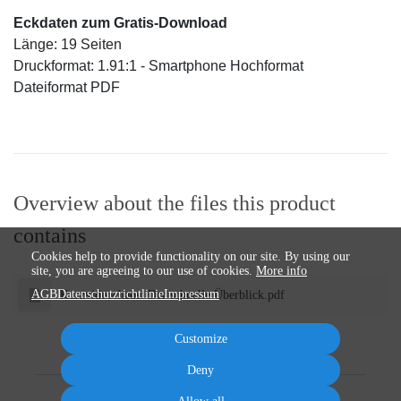
Eckdaten zum Gratis-Download
Länge: 19 Seiten
Druckformat: 1.91:1 - Smartphone Hochformat
Dateiformat PDF
Overview about the files this product
contains
Cookies help to provide functionality on our site. By using our
site, you are agreeing to our use of cookies.
More info
AGB
Datenschutzrichtlinie
Impressum
Kurzvideochaos: Der schnelle Überblick.pdf
Customize
Deny