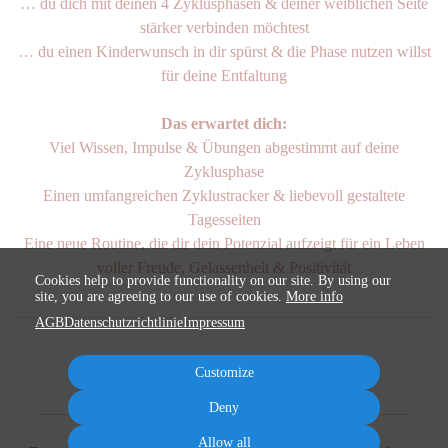
… du dich mit deinen 4 Zyklusphasen & deiner weiblichen Seite
stärker verbinden möchtest
… du einen Kinderwunsch in dir spürst & die Phase nutzen willst
für deine Entfaltung
Das erwartet dich:
Viel Wissen, Impulse & Übungen abgestimmt auf deine
Zyklusphase
Einen umfangreichen Zyklustracker & liebevoll gestaltete
Tagesseiten
Eine neue Routine, die dir dein Potenzial aufzeigt für ein Leben
voller Freude, Gelassenheit & Positivität
Cookies help to provide functionality on our site. By using our
site, you are agreeing to our use of cookies.
More info
AGB
Datenschutzrichtlinie
Impressum
Customize
Deny
Allow all