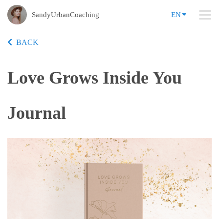
SandyUrbanCoaching
EN
BACK
Love Grows Inside You
Journal