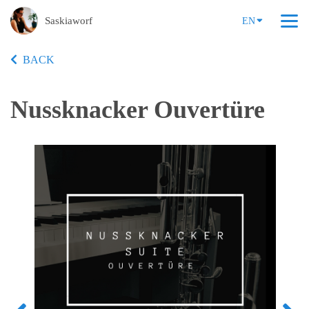
Saskiaworf
EN
BACK
Nussknacker Ouvertüre