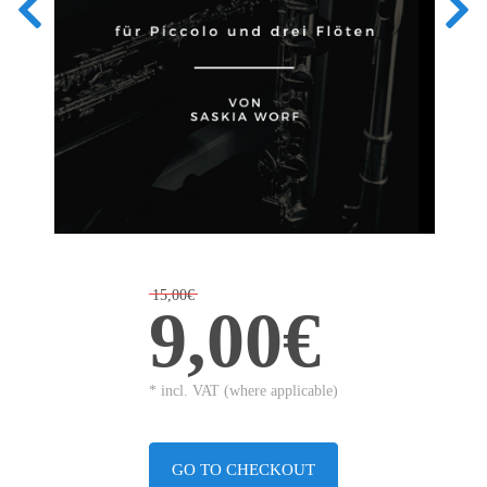
15,00€
9,00€
* incl. VAT (where applicable)
GO TO CHECKOUT