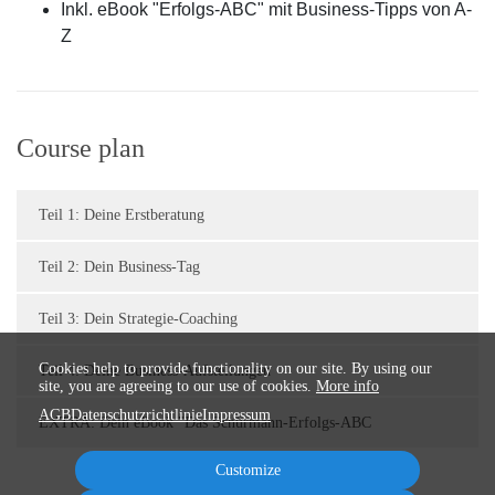
Inkl. eBook "Erfolgs-ABC" mit Business-Tipps von A-
Z
Course plan
Teil 1: Deine Erstberatung
Teil 2: Dein Business-Tag
Teil 3: Dein Strategie-Coaching
Cookies help to provide functionality on our site. By using our
Teil 4: Deine Business-Aufstellungen
site, you are agreeing to our use of cookies.
More info
AGB
Datenschutzrichtlinie
Impressum
EXTRA: Dein eBook "Das Schürmann-Erfolgs-ABC
Customize