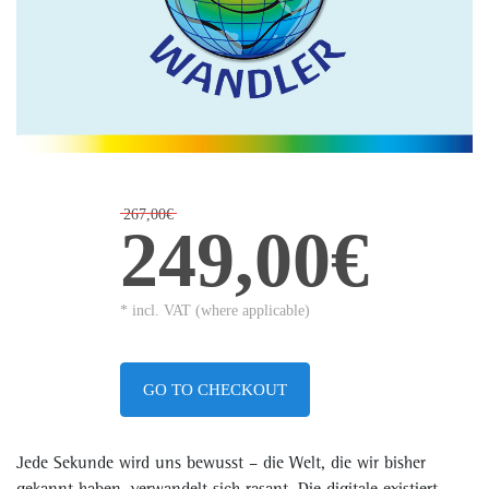
267,00€
249,00€
* incl. VAT (where applicable)
GO TO CHECKOUT
Jede Sekunde wird uns bewusst – die Welt, die wir bisher
gekannt haben, verwandelt sich rasant. Die digitale existiert