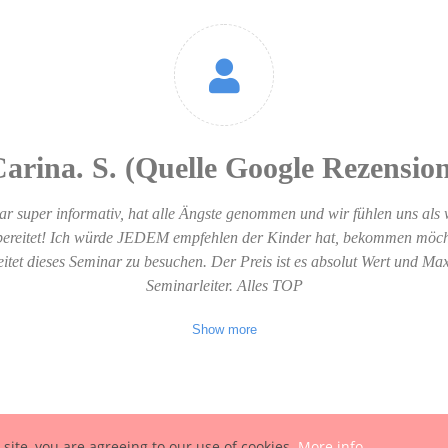
arina. S. (Quelle Google Rezensio
per lehrreicher Kurs. Diesen Kurs, wie grundsätzlich einen Erste Hilfe 
r super informativ, hat alle Ängste genommen und wir fühlen uns als 
 und Paten mal besucht haben. Es werden einem viele Ängste genomme
rbereitet! Ich würde JEDEM empfehlen der Kinder hat, bekommen möch
n! Danke Max für den toll strukturierten Kurs! Wir fühlen uns nun viel
n! Einfache und einprägsame Informationen werden vermittelt und erle
itet dieses Seminar zu besuchen. Der Preis ist es absolut Wert und Max 
rbereitet. Da muss man passend zu den Initialbeatmungen einfach 5 (Fü
Seminarleiter. Alles TOP
sehr
Show more
 site, you are agreeing to our use of cookies.
More info