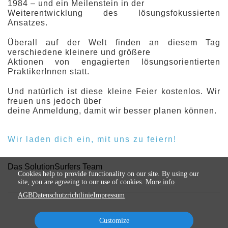
1984 – und ein Meilenstein in der
Weiterentwicklung des lösungsfokussierten
Ansatzes.
Überall auf der Welt finden an diesem Tag
verschiedene kleinere und größere
Aktionen von engagierten lösungsorientierten
PraktikerInnen statt.
Und natürlich ist diese kleine Feier kostenlos. Wir
freuen uns jedoch über
deine Anmeldung, damit wir besser planen können.
Wir laden dich ein, mit uns zu feiern!
Das SolutionSurfers Team
Cookies help to provide functionality on our site. By using our
site, you are agreeing to our use of cookies.
More info
AGB
Datenschutzrichtlinie
Impressum
Customize