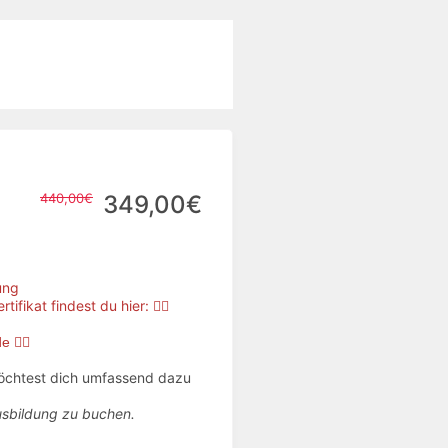
440,00€
349,00€
dung
ikat findest du hier: 👉🏻
de
👈🏻
möchtest dich umfassend dazu
Ausbildung zu buchen.