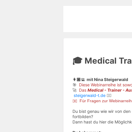
🎓 Medical Tra
👩🏼‍💻 mit Nina Steigerwald
🎯
Diese Webinarreihe ist sowo
🚀
Das
Medical - Trainer - A
steigerwald-t.de
👈🏻
✉️ Für Fragen zur Webinarreih
Du bist genau wie wir von den
fortbilden?
Dann hast du hier die Möglich