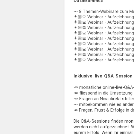
Du bekommst:
🥕 9 Themen-Webinare zum Med
👩🏼‍💻 Webinar - Aufzeichnung
👩🏼‍💻 Webinar - Aufzeichnun
👩🏼‍💻 Webinar - Aufzeichnung
👩🏼‍💻 Webinar - Aufzeichnun
👩🏼‍💻 Webinar - Aufzeichnung
👩🏼‍💻 Webinar - Aufzeichnung
👩🏼‍💻 Webinar - Aufzeichnung
👩🏼‍💻 Webinar - Aufzeichnun
👩🏼‍💻 Webinar - Aufzeichnung
Inklusive: live-Q&A-Session
🥕 monatliche online-live-Q&A
🥕 fliessend in die Umsetzun
🥕 Fragen an Nina direkt stell
🥕
mitbekommen wie es anderen
🥕
Fragen, Frust & Erfolge in 
Die Q&A-Sessions finden monat
werden nicht aufgezeichnet. Wir
eurem Erfolg. Wenn ihr einmal 