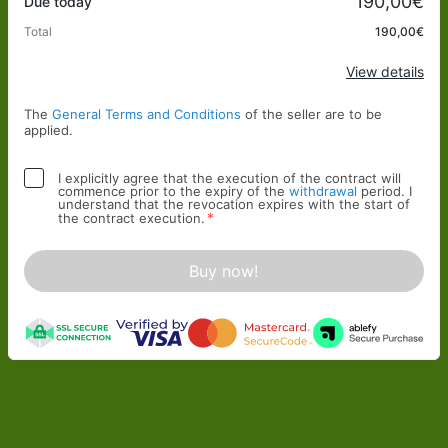
190,00€
Due today
Total
190,00€
Apply
View details
The
General Terms and Conditions
of the seller are to be
applied.
I explicitly agree that the execution of the contract will
commence prior to the expiry of the
withdrawal
period. I
understand that the revocation expires with the start of
*
the contract execution.
Buy now!