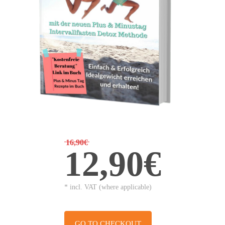
16,90€
12,90€
* incl. VAT (where applicable)
GO TO CHECKOUT