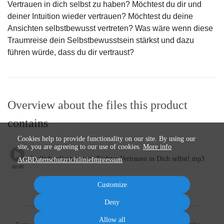
Vertrauen in dich selbst zu haben? Möchtest du dir und
deiner Intuition wieder vertrauen? Möchtest du deine
Ansichten selbstbewusst vertreten? Was wäre wenn diese
Traumreise dein Selbstbewusstsein stärkst und dazu
führen würde, dass du dir vertraust?
Overview about the files this product
contains
Cookies help to provide functionality on our site. By using our
site, you are agreeing to our use of cookies.
More info
Endlich selbstbewusst! Tiefstes Vertrauen in Dich selbst!.mp3
AGB
Datenschutzrichtlinie
Impressum
00:00
Customize
Deny
Allow all