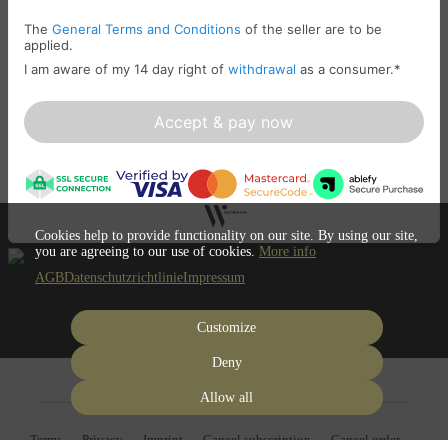
The
General Terms and Conditions
of the seller are to be
applied.
I am aware of my 14 day right of
withdrawal
as a consumer.
*
Accept & pay now
Cookies help to provide functionality on our site. By using our site,
you are agreeing to our use of cookies.
More info
AGB
Datenschutzrichtlinie
Impressum
Customize
Deny
Allow all
Terms
Privacy
Imprint
Cancel subscription
Cancel order