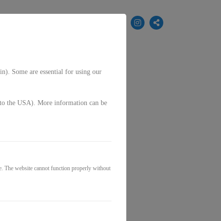
EN
in). Some are essential for using our
g. to the USA). More information can be
iger
e. The website cannot function properly without