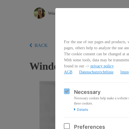
WindelFrei-EC
For the use of our pages and products, w
BACK
pages, others help to analyze the use an
The cookie consent can be changed at an
With some tools, data may be transmitted
WindelFrei/EC Onlinek
found in our ->
privacy policy
AGB
Datenschutzrichtlinie
Impr
Necessary
Necessary cookies help make a website us
these cookies.
Details
Preferences