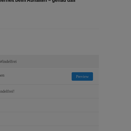
cherheit beim Abhalten – genau das
Windelfrei
nen
Preview
ndelfrei!