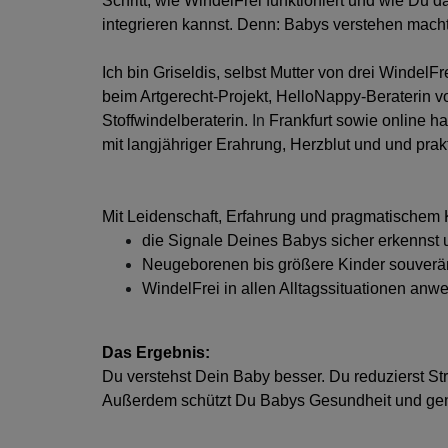
Schritt, wie WindelFrei funktioniert und wie Du 
integrieren kannst.
Denn: Babys verstehen macht 
Ich bin Griseldis, selbst Mutter von drei Windel
beim Artgerecht-Projekt,
HelloNappy-Beraterin 
Stoffwindelberaterin.
In
Frankfurt sowie online ha
mit langjähriger Erahrung, Herzblut und und prak
Mit Leidenschaft, Erfahrung und pragmatischem 
die Signale Deines Babys sicher erkennst
Neugeborenen bis größere Kinder souverä
WindelFrei in allen Alltagssituationen anw
Das Ergebnis:
Du verstehst Dein Baby besser. Du reduzierst St
Außerdem schützt Du Babys Gesundheit und geni