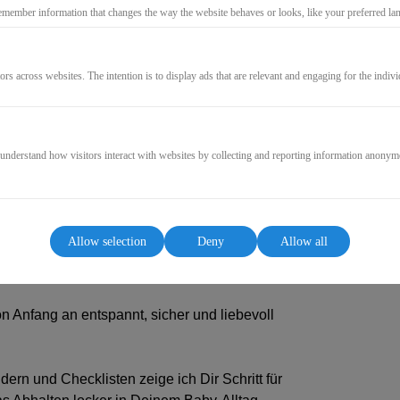
emember information that changes the way the website behaves or looks, like your preferred lang
(Net)
ors across websites. The intention is to display ads that are relevant and engaging for the indiv
GO TO CHECKOUT
 understand how visitors interact with websites by collecting and reporting information anonym
Allow selection
Deny
Allow all
es Babys verstehen!
n Anfang an entspannt, sicher und liebevoll
dern und Checklisten zeige ich Dir Schritt für