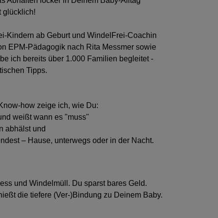
das Abhalten locker in Deinem Baby-Alltag
glücklich!
Frei-Kindern ab Geburt und WindelFrei-Coachin
von EPM-Pädagogik nach Rita Messmer
sowie
be ich bereits über 1.000 Familien begleitet -
tischen Tipps.
Know-how zeige ich, wie Du:
 und weißt wann es "muss"
n abhälst und
endest – Hause, unterwegs oder in der Nacht.
ress und Windelmüll. Du sparst bares Geld.
eßt die tiefere (Ver-)Bindung zu Deinem Baby.