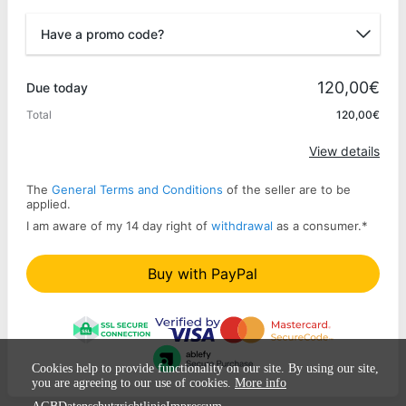
Have a promo code?
Promo code
120,00€
Due today
Total
120,00€
Apply
View details
The
General Terms and Conditions
of the seller are to be
applied.
I am aware of my 14 day right of
withdrawal
as a consumer.
*
Buy with PayPal
Cookies help to provide functionality on our site. By using our site,
you are agreeing to our use of cookies.
More info