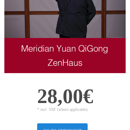
28,00€
* incl. VAT (where applicable)