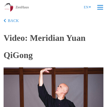
ZenHaus
EN
BACK
Video: Meridian Yuan
QiGong