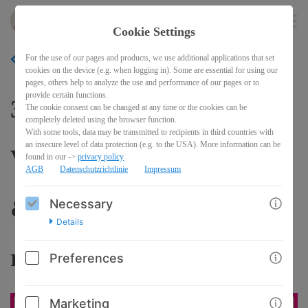
Zuversicht_AnneKathrinFrihs
EN
Cookie Settings
For the use of our pages and products, we use additional applications that set
BACK
cookies on the device (e.g. when logging in). Some are essential for using our
pages, others help to analyze the use and performance of our pages or to
provide certain functions.
3-in-1 Essenz-Paket –
The cookie consent can be changed at any time or the cookies can be
completely deleted using the browser function.
With some tools, data may be transmitted to recipients in third countries with
an insecure level of data protection (e.g. to the USA). More information can be
Verbindung, Abgrenzung
found in our ->
privacy policy
AGB
Datenschutzrichtlinie
Impressum
& Reizüberflutung
Necessary
Details
reduzieren
Preferences
Marketing