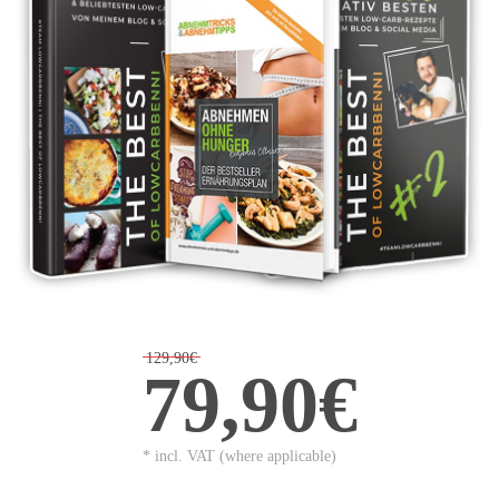
129,90€
79,90€
* incl. VAT (where applicable)