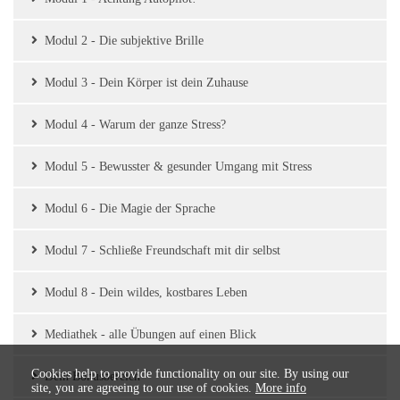
Modul 2 - Die subjektive Brille
Modul 3 - Dein Körper ist dein Zuhause
Modul 4 - Warum der ganze Stress?
Modul 5 - Bewusster & gesunder Umgang mit Stress
Modul 6 - Die Magie der Sprache
Modul 7 - Schließe Freundschaft mit dir selbst
Modul 8 - Dein wildes, kostbares Leben
Mediathek - alle Übungen auf einen Blick
Cookies help to provide functionality on our site. By using our
Dein Bonusbereich
site, you are agreeing to our use of cookies.
More info