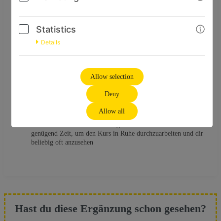
bekommst du ganz konkrete Übungsideen, damit dein Pferd und du
gut geerdet und im Flow durchstarten können.
Statistics
Kursumfang
:
Details
über 5 Stunden Videomaterial
Begleitende Informationen und Download-Dateien
Audio-Files des Videokurses
Allow selection
Vortragende
:
Deny
Iris Starnberger
Allow all
Zugriffszeitraum
:
ab Kauf hast du 12 Monate Zugriff auf den Kurs und hast somit
genügend Zeit, um den Kurs in Ruhe durchzuarbeiten und dir
beliebig oft anzusehen
Hast du diese Ergänzung schon gesehen?