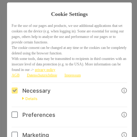
Cookie Settings
For the use of our pages and products, we use additional applications that set
Clickern mit Pferden - verstehen &
cookies on the device (e.g. when logging in). Some are essential for using our
erfolgreich anwenden
pages, others help to analyze the use and performance of our pages or to
provide certain functions.
The cookie consent can be changed at any time or the cookies can be completely
199,00€
deleted using the browser function.
With some tools, data may be transmitted to recipients in third countries with an
insecure level of data protection (e.g. to the USA). More information can be
found in our ->
privacy policy
AGB
Datenschutzrichtlinie
Impressum
Necessary
Details
Preferences
In diesem kurzweiligen Online-Kurs lernst du alles, was du für den
Neu- oder Wiedereinstieg ins wissenschaftsbasierte Training mit
Futterlob wissen musst.
Neben einer umfassenden Einführung in die wichtigsten Grundlagen,
Marketing