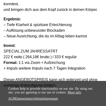
konntest,
und bringen dich aus dem Kopf zurück in deinen Körper.
Ergebnis:
– Tiefe Klarheit & spürbare Erleichterung
– Auflösung unbewusster Blockaden
– Neue Ausrichtung, die du im Alltag leben kannst
Invest:
SPECIAL ZUM JAHRESSATRT
222 € netto ( 264,18€ brutto ) / 333 € regulär
Format:
1:1 via Zoom + Aufzeichung
+ Impuls weitere Impuls nach 7 Tagen Integration
Dieser ANGEBOTSPREIS kann sich jederzeit und ohne
vorherige Ankündigung ändern.
Cookies help to provide functionality on our site. By using our
site, you are agreeing to our use of cookies.
More info
AGB
Datenschutzrichtlinie
Impressum