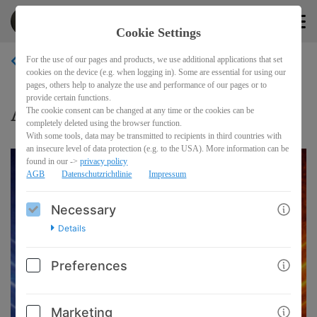
andi-rauch
EN
Cookie Settings
For the use of our pages and products, we use additional applications that set
BACK
cookies on the device (e.g. when logging in). Some are essential for using our
pages, others help to analyze the use and performance of our pages or to
provide certain functions.
Andi's Cajon Academy™
The cookie consent can be changed at any time or the cookies can be
completely deleted using the browser function.
With some tools, data may be transmitted to recipients in third countries with
an insecure level of data protection (e.g. to the USA). More information can be
found in our ->
privacy policy
AGB
Datenschutzrichtlinie
Impressum
Necessary
Details
Preferences
Marketing