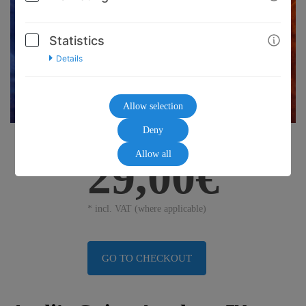
Statistics
Details
Allow selection
Deny
Allow all
29,00€
* incl. VAT (where applicable)
GO TO CHECKOUT