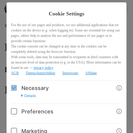
andreashorvath
EN
Cookie Settings
For the use of our pages and products, we use additional applications that set
BACK
cookies on the device (e.g. when logging in). Some are essential for using our
pages, others help to analyze the use and performance of our pages or to
provide certain functions.
Excel Lifehacks: Arbeiten
The cookie consent can be changed at any time or the cookies can be
completely deleted using the browser function.
With some tools, data may be transmitted to recipients in third countries with
an insecure level of data protection (e.g. to the USA). More information can be
mit Listen in Microsoft
found in our ->
privacy policy
AGB
Datenschutzrichtlinie
Impressum
Affiliate
Excel
Necessary
Details
Preferences
Marketing