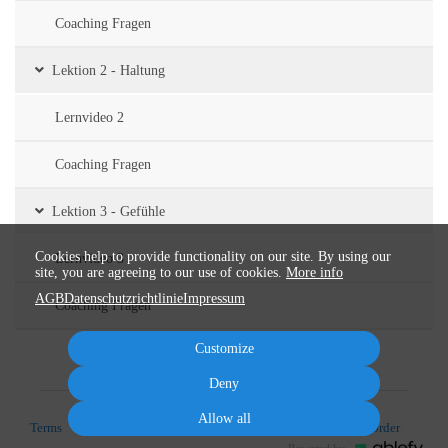
Coaching Fragen
Lektion 2 - Haltung
Lernvideo 2
Coaching Fragen
Lektion 3 - Gefühle
Cookies help to provide functionality on our site. By using our
Lernvideo 3
site, you are agreeing to our use of cookies.
More info
AGB
Datenschutzrichtlinie
Impressum
Coaching Fragen
Customize
Deny
Allow all
Terms
Privacy
Imprint
Cancel subscription
Cancel order