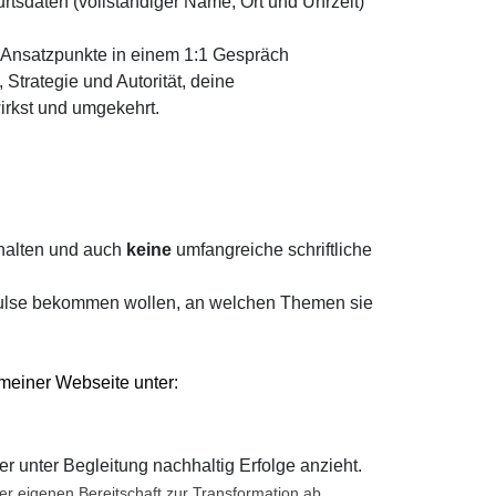
urtsdaten (vollständiger Name, Ort und Uhrzeit)
-Ansatzpunkte in einem 1:1 Gespräch
Strategie und Autorität, deine
irkst und umgekehrt.
halten und auch
keine
umfangreiche schriftliche
mpulse bekommen wollen, an welchen Themen sie
 meiner
Webseite
unter:
er unter Begleitung nachhaltig Erfolge anzieht.
r eigenen Bereitschaft zur Transformation ab.