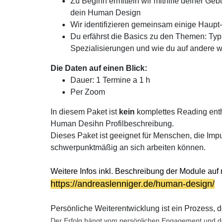
Zu Beginn ermitteln wir mithilfe deiner Geb
dein Human Design
Wir identifizieren gemeinsam einige Haupt
Du erfährst die Basics zu den Themen: Typ, 
Spezialisierungen und wie du auf andere w
Die Daten auf einen Blick:
Dauer: 1 Termine a 1 h
Per Zoom
In diesem Paket ist
kein
komplettes Reading ent
Human Desihn Profilbeschreibung.
Dieses Paket ist geeignet für Menschen, die I
schwerpunktmäßig an sich arbeiten können.
Weitere Infos inkl. Beschreibung der Module auf
https://andreaslenniger.de/human-design/
Persönliche Weiterentwicklung ist ein Prozess, d
Der Erfolg hängt vom persönlichen Engagement und de