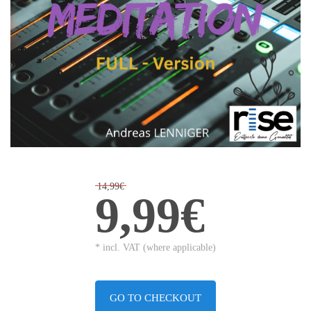
14,99€
9,99€
* incl. VAT (where applicable)
GO TO CHECKOUT