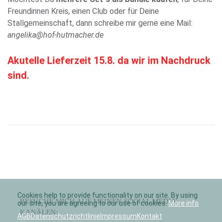
Freundinnen Kreis, einen Club oder für Deine
Stallgemeinschaft, dann schreibe mir gerne eine Mail:
angelika@hof-hutmacher.de
Akutelle Lieferzeit 15.8. da wir im Nachdruck
sind.
Cookies help to provide functionality on our site. By using
BESUCHE MICH AUF MEINEN SOCIAL MEDIA
our site, you are agreeing to our use of cookies.
More info
KANÄLEN:
AGB
Datenschutzrichtlinie
Impressum
Kontakt