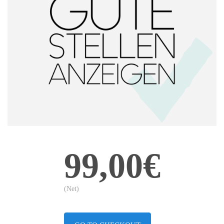
99,00€
(Net)