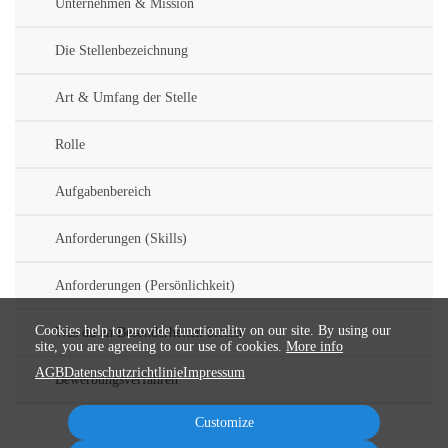
Unternehmen & Mission
Die Stellenbezeichnung
Art & Umfang der Stelle
Rolle
Aufgabenbereich
Anforderungen (Skills)
Anforderungen (Persönlichkeit)
Cookies help to provide functionality on our site. By using our
Was du an Besonderheiten bietest
site, you are agreeing to our use of cookies.
More info
AGB
Datenschutzrichtlinie
Impressum
Bewerbungsverfahren
Customize