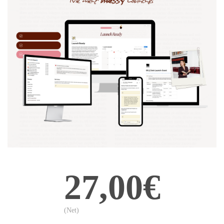
27,00€
(Net)