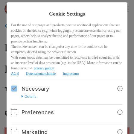
anjagrigoleit
EN
Cookie Settings
For the use of our pages and products, we use additional applications that set
BACK
cookies on the device (e.g. when logging in). Some are essential for using our
pages, others help to analyze the use and performance of our pages or to
provide certain functions.
Dein KI Upgrade -
The cookie consent can be changed at any time or the cookies can be
completely deleted using the browser function.
With some tools, data may be transmitted to recipients in third countries with
an insecure level of data protection (e.g. to the USA). More information can be
Präsentationen,
found in our ->
privacy policy
AGB
Datenschutzrichtlinie
Impressum
Workbooks & Videos
Necessary
Details
erstellen lassen - der Kurs
Preferences
Marketing