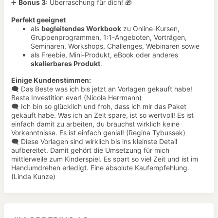
➕
Bonus 3
: Überraschung für dich! 🎁
Perfekt geeignet
als
begleitendes Workbook
zu Online-Kursen,
Gruppenprogrammen, 1:1-Angeboten, Vorträgen,
Seminaren, Workshops, Challenges, Webinaren sowie
als Freebie, Mini-Produkt, eBook oder anderes
skalierbares Produkt
.
Einige Kundenstimmen:
🗨️ Das Beste was ich bis jetzt an Vorlagen gekauft habe!
Beste Investition ever! (Nicola Herrmann)
🗨️ Ich bin so glücklich und froh, dass ich mir das Paket
gekauft habe. Was ich an Zeit spare, ist so wertvoll! Es ist
einfach damit zu arbeiten, du brauchst wirklich keine
Vorkenntnisse. Es ist einfach genial! (Regina Tybussek)
🗨️ Diese Vorlagen sind wirklich bis ins kleinste Detail
aufbereitet. Damit gehört die Umsetzung für mich
mittlerweile zum Kind erspiel. Es spart so viel Zeit und ist im
Handumdrehen erledigt. Eine absolute Kaufempfehlung.
(Linda Kunze)