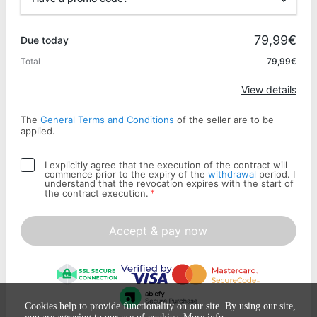
Promo code
79,99€
Due today
Total
79,99€
Apply
View details
The
General Terms and Conditions
of the seller are to be
applied.
I explicitly agree that the execution of the contract will
commence prior to the expiry of the
withdrawal
period. I
understand that the revocation expires with the start of
*
the contract execution.
Accept & pay now
Cookies help to provide functionality on our site. By using our site,