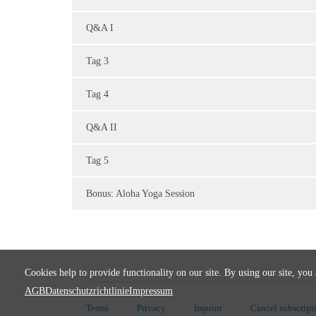
Q&A I
Tag 3
Tag 4
Q&A II
Tag 5
Bonus: Aloha Yoga Session
Cookies help to provide functionality on our site. By using our site, you
AGB
Datenschutzrichtlinie
Impressum
Terms
Privacy
Imprint
Cancel subscript