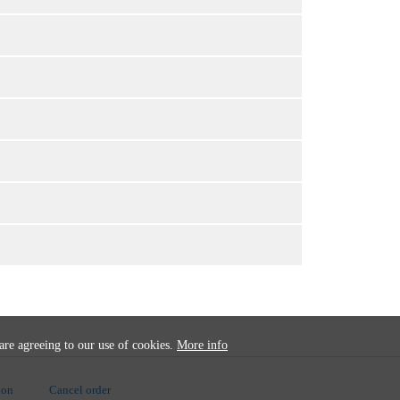
 are agreeing to our use of cookies.
More info
ion
Cancel order