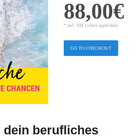
88,00€
* incl. VAT (where applicable)
GO TO CHECKOUT
dein berufliches