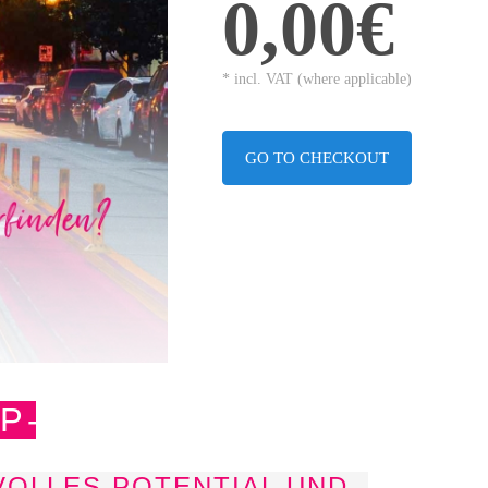
0,00€
* incl. VAT (where applicable)
GO TO CHECKOUT
IP -
 VOLLES POTENTIAL UND