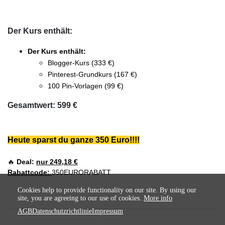
Der Kurs enthält:
Der Kurs enthält:
Blogger-Kurs (333 €)
Pinterest-Grundkurs (167 €)
100 Pin-Vorlagen (99 €)
Gesamtwert: 599 €
Heute sparst du ganze 350 Euro!!!!
🔥
Deal:
nur 249,18 €
Rabattcode:
350EURORABATT
Cookies help to provide functionality on our site. By using our
site, you are agreeing to our use of cookies.
More info
AGB
Datenschutzrichtlinie
Impressum