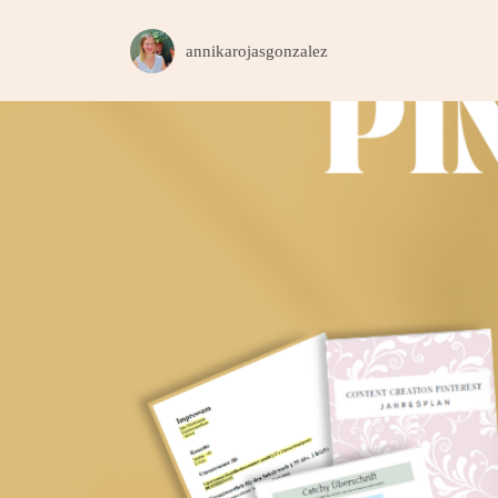
annikarojasgonzalez