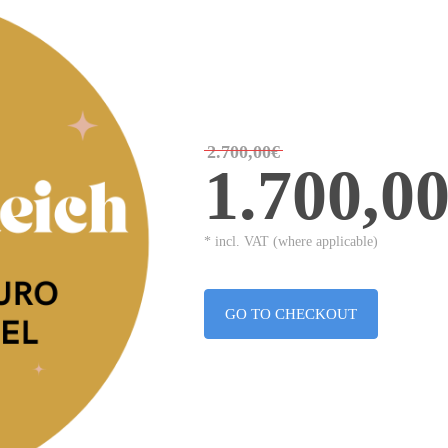
2.700,00€
1.700,0
* incl. VAT (where applicable)
GO TO CHECKOUT