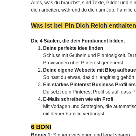
Alles, was du brauchst, sind Texte, Bilder und e
dich arbeiten, während du dich um Job, Familie 
Was ist bei Pin Dich Reich enthalte
Die 4 Säulen, die dein Fundament bilden:
Deine perfekte Idee finden
Schluss mit Grübeln und Planlosigkeit. Du f
Provisionen über Pinterest generierst.
Deine eigene Webseite mit Blog aufbau
So hast du etwas, das dir langfristig gehör
Ein starkes Pinterest Business Profil ers
Du setzt dein Pinterest Profil so auf, dass P
E-Mails schreiben wie ein Profi
Mit Vorlagen und Strategien, die automatis
mit deiner Familie verbringst.
6 BONI
Bonus 1:
Steuern verstehen und legal sparen