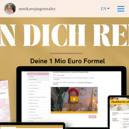
annikarojasgonzalez
EN