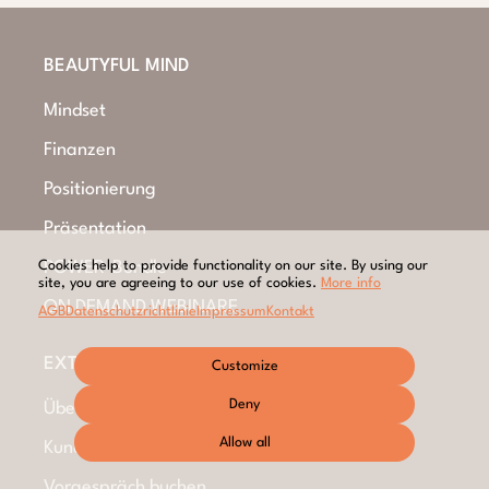
BEAUTYFUL MIND
Mindset
Finanzen
Positionierung
Präsentation
Cookies help to provide functionality on our site. By using our
POWER-Bundle
site, you are agreeing to our use of cookies.
More info
ON DEMAND WEBINARE
AGB
Datenschutzrichtlinie
Impressum
Kontakt
EXTRAS
Customize
Deny
Über mich
Allow all
Kundenmeinungen
Vorgespräch buchen