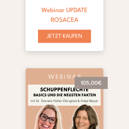
Webinar UPDATE
ROSACEA
JETZT KAUFEN
105,00€