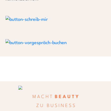
M A C H T
B E A U T Y
Z U B U S I N E S S