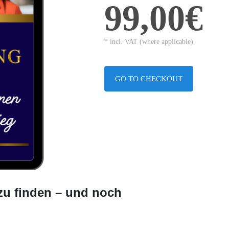
99,00€
* incl. VAT (where applicable)
GO TO CHECKOUT
zu finden – und noch