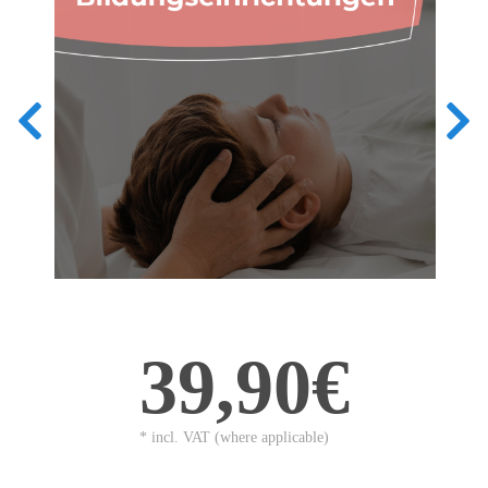
39,90€
* incl. VAT (where applicable)